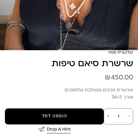
קולקציית פסח
שרשרת סיאם טיפות
₪
450.00
שרשרת פנינים משולבת אלמנטים
אורך 36+5
כמות
－
＋
הוספה לסל
של
שרשרת
סיאם
Drop A Hint
טיפות