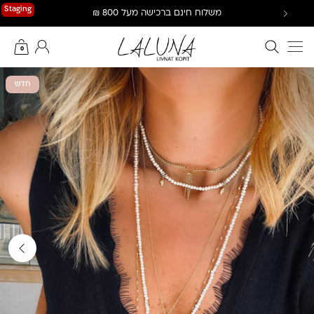
Ski
Staging
משלוח חינם ברכישה מעל 800 ₪
t
conten
חיפוש באתר
החשבון שלי
0
חדש