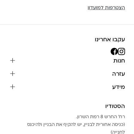
הצטרפות למועדון
עקבו אחרינו
חנות
שרשראות
עזרה
עגילים
משלוחים והחזרות
מידע
צמידים
שאלות נפוצות
אודות
כל התכשיטים
תקנון האתר
הסטודיו
שמירה על התכשיטים
בגדים
מדיניות פרטיות
הצהרת נגישות
אביזרים
רח׳ החרש 8 רמת השרון.
החזרות
טבלת מידות טבעות
(כניסה אחורית לבניין, יש להקיף את הבניין ולהיכנס
גברים
צור קשר
לחנייה)
Community Club