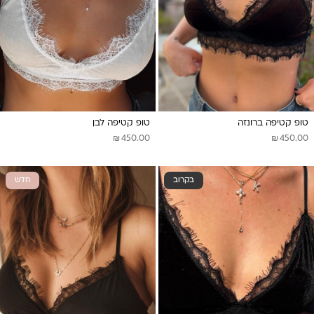
טופ קטיפה ברונזה
טופ קטיפה לבן
₪
₪
450.00
450.00
בקרוב
חדש