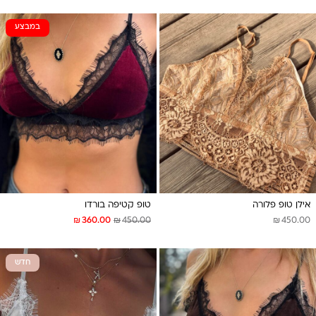
במבצע
אילן טופ פלורה
טופ קטיפה בורדו
₪
₪
₪
360.00
450.00
450.00
חדש