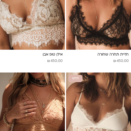
חזיית תחרה שחורה
אילן טופ אבן
₪
₪
450.00
450.00
חדש