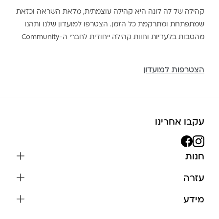
קהילה של לה לונה היא קהילה עוצמתית, מלאת השראה וכזאת
שמתפתחת ומתרקמת כל הזמן. הצטרפו למועדון שלנו ותהנו
מהטבות בלעדיות וחוות קהילה ייחודית לחברי ה-Community
הצטרפות למועדון
עקבו אחרינו
חנות
שרשראות
עזרה
עגילים
משלוחים והחזרות
מידע
צמידים
שאלות נפוצות
אודות
כל התכשיטים