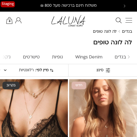
Ski
Staging
משלוח חינם ברכישה מעל 800 ₪
t
conten
חיפוש באתר
החשבון שלי
0
בגדים
לה לונה טופים
לה לונה טופים
בגדים
Wings Denim
גופיות
טישרטים
ג'קטים
מיין לפי:
רלוונטיות
סינון
חדש
בקרוב