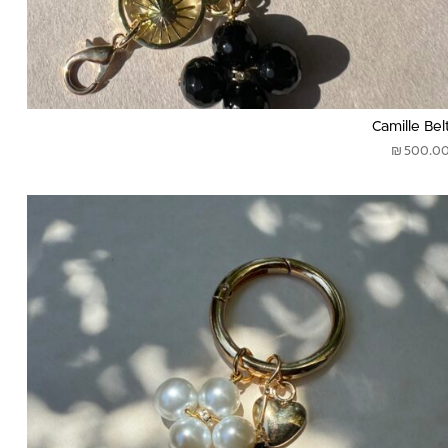
Camille Bel
₪
500.0