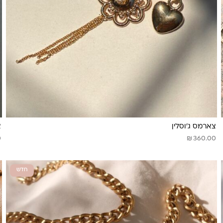
צארמס ג׳וסלין
צ
₪
0
360.00
חדש