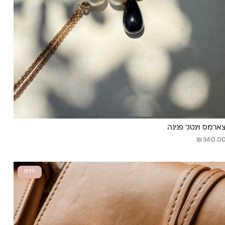
ארמס וינטג׳ פנינה
₪
360.0
חדש