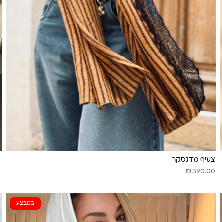
צעיף מדגסקר
ס
₪
0
390.00
במבצע