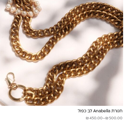
חגורת Anabella לב כפול
טווח
₪
₪
450.00
–
500.00
מחירים: