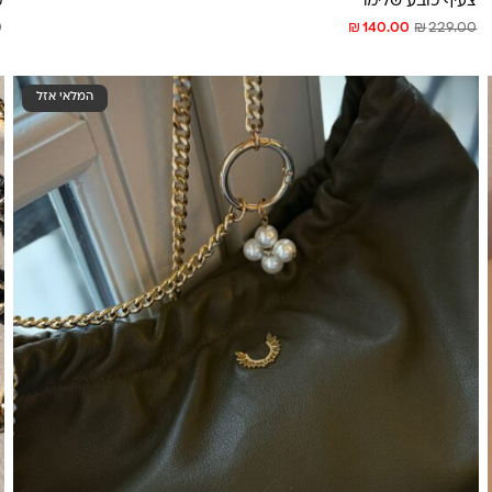
צעיף כובע שלימר
מ
₪
₪
0
140.00
229.00
המלאי אזל