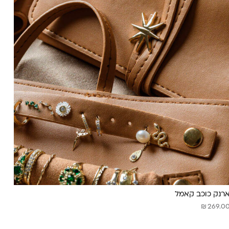
רנק כוכב קאמל
₪
269.0