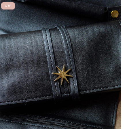
עד
חדש