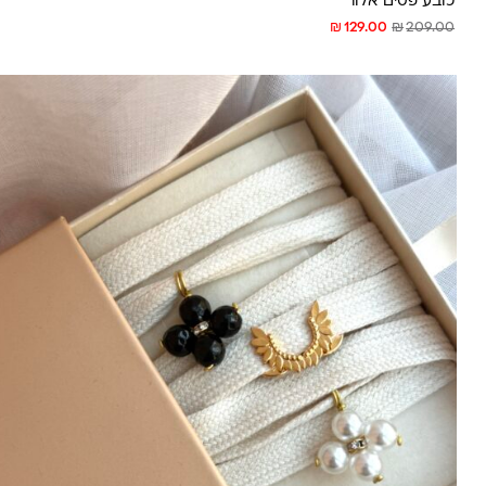
כובע פסים אלור
₪
₪
129.00
209.00