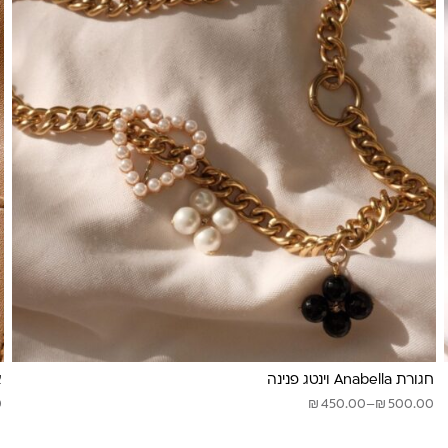
חגורת Anabella וינטג פנינה
א
טווח
₪
₪
0
450.00
–
500.00
מחירים: