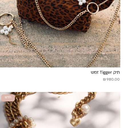
תיק Tigger זמש
₪
980.00
חדש