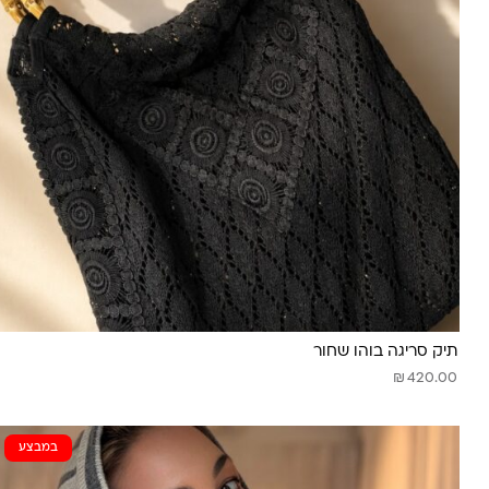
תיק סריגה בוהו שחור
₪
420.00
במבצע