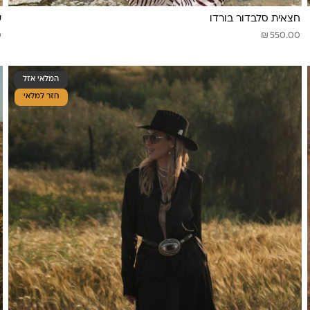
חצאית סלבדור בורדו
ש
₪
0
550.00
המלאי אזל
חזר למלאי