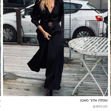
שמלת אלור סאטן
ח
₪
0
890.00