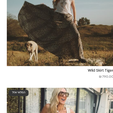
Wild Skirt Tige
₪
790.0
המלאי אזל