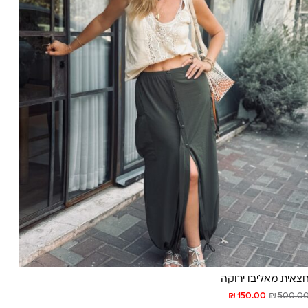
צאית מאליבו ירוקה
₪
₪
150.00
500.0