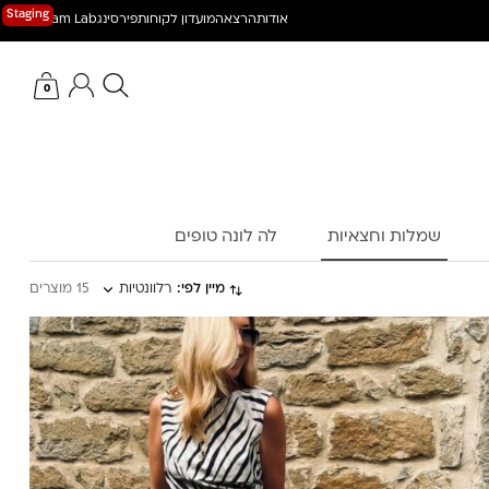
Staging
הטבות בלעדיות לחברי מועדון Commuinty
אודות
הרצאה
מועדון לקוחות
פירסינג
Dream Lab
חיפוש באתר
החשבון שלי
0
שמלות וחצאיות
לה לונה טופים
מיין לפי:
רלוונטיות
15 מוצרים