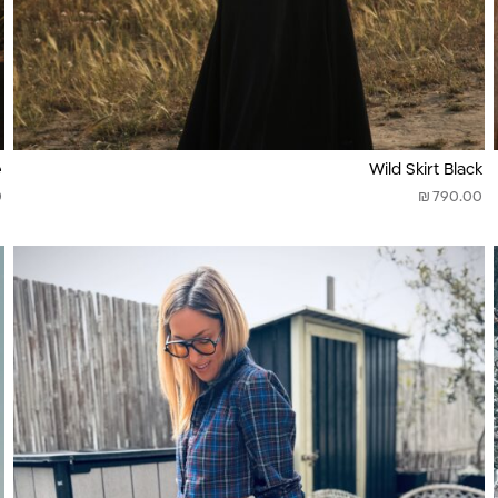
e
Wild Skirt Black
₪
0
790.00