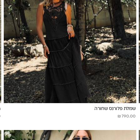
שמלת פלורנס שחורה
ח
₪
0
790.00