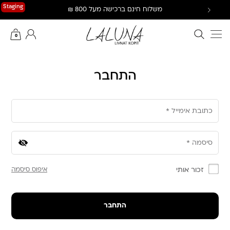
Ski
Staging
משלוח חינם ברכישה מעל 800 ₪
t
conten
חיפוש באתר
החשבון שלי
0
התחבר
חובה
כתובת אימייל
*
חובה
סיסמה
*
זכור אותי
איפוס סיסמה
התחבר