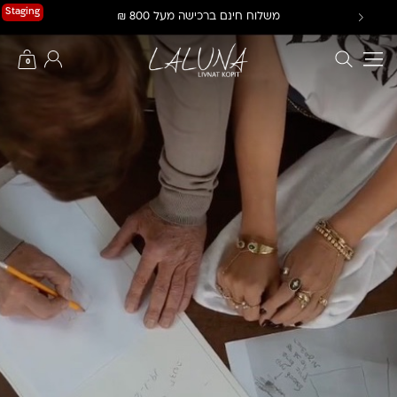
Ski
Staging
משלוח חינם ברכישה מעל 800 ₪
t
conten
חיפוש באתר
החשבון שלי
0