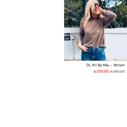
DL N.1 By Nily – Brown
₪
₪
250.00
380.00