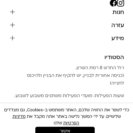
חנות
שרשראות
עזרה
עגילים
משלוחים והחזרות
מידע
צמידים
שאלות נפוצות
אודות
כל התכשיטים
תקנון האתר
הסטודיו
שמירה על התכשיטים
בגדים
מדיניות פרטיות
הצהרת נגישות
אביזרים
רח׳ החרש 8 רמת השרון.
החזרות
טבלת מידות טבעות
(כניסה אחורית לבניין, יש להקיף את הבניין ולהיכנס
גברים
צור קשר
לחנייה)
Community Club
LA LUNA HOME
שעות הפעילות: מועדי הפעילות משתנים משבוע לשבוע.
כדי לשפר את החוויה שלכם, האתר משתמש ב-Cookies, גם מצדדים
שלישיים. על ידי המשך גלישה באתר אתה מקבל את
מדיניות
הפרטיות
שלנו
אישור