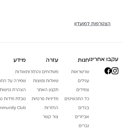
הצטרפות למועדון
עקבו אחרינו
חנות
עזרה
מידע
שרשראות
משלוחים והחזרות
אודות
עגילים
שאלות נפוצות
שמירה על התכ
צמידים
תקנון האתר
הצהרת נגישות
כל התכשיטים
מדיניות פרטיות
טבלת מידות ט
בגדים
החזרות
mmunity Club
אביזרים
צור קשר
גברים