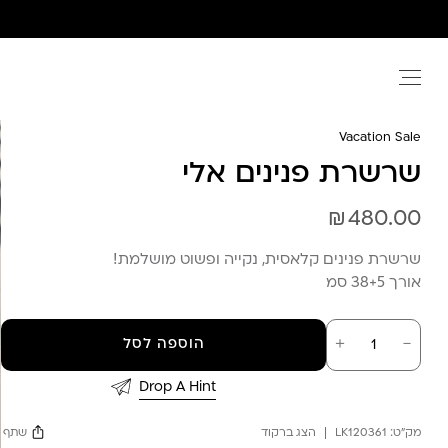
Ski
t
conten
Vacation Sale
שרשרת פנינים אלי
₪
480.00
שרשרת פנינים קלאסית, נקייה ופשוט מושלמת!
אורך 38+5 סמ
כמות
－
＋
הוספה לסל
של
שרשרת
פנינים
Drop A Hint
אלי
מק"ט:
LK120361
הצג ברקוד
שתף