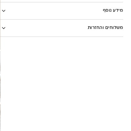
Facebook
מידע נוסף
X
לה לונה
Google
משלוחים והחזרות
Pinterest
Whatsapp
שליח עד הבית- עד 7 ימי עסקים (לא כולל יום ביצוע ההזמנה)-
30 ש”ח
איסוף עצמי מהסטודיו- ללא עלות
משלוח חינם בקניה מעל 800 ש”ח
משלוחים לכל העולם באמצעות DHL בעלות של 180 ש”ח