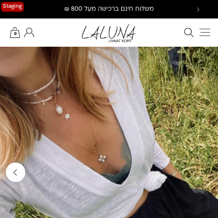
Ski
Staging
משלוח חינם ברכישה מעל 800 ₪
t
conten
חיפוש באתר
החשבון שלי
0