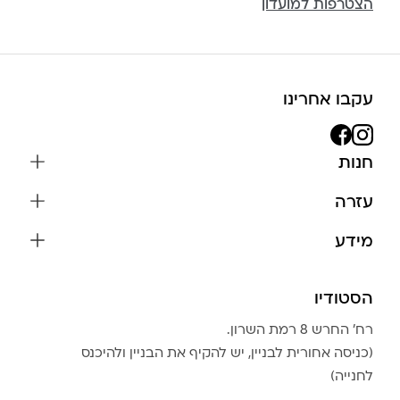
הצטרפות למועדון
עקבו אחרינו
חנות
שרשראות
עזרה
עגילים
משלוחים והחזרות
מידע
צמידים
שאלות נפוצות
אודות
כל התכשיטים
תקנון האתר
הסטודיו
שמירה על התכשיטים
בגדים
מדיניות פרטיות
הצהרת נגישות
אביזרים
רח׳ החרש 8 רמת השרון.
החזרות
טבלת מידות טבעות
(כניסה אחורית לבניין, יש להקיף את הבניין ולהיכנס
גברים
צור קשר
לחנייה)
Community Club
LA LUNA HOME