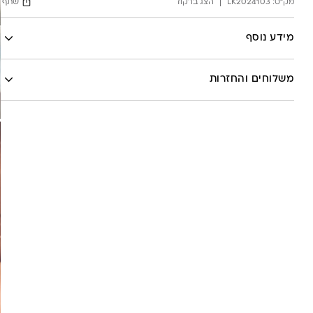
מק"ט:
LK2024103
הצג ברקוד
שתף
Facebook
מידע נוסף
X
לה לונה
Google
משלוחים והחזרות
Pinterest
Whatsapp
שליח עד הבית- עד 7 ימי עסקים (לא כולל יום ביצוע ההזמנה)-
30 ש”ח
איסוף עצמי מהסטודיו- ללא עלות
משלוח חינם בקניה מעל 800 ש”ח
משלוחים לכל העולם באמצעות DHL בעלות של 180 ש”ח