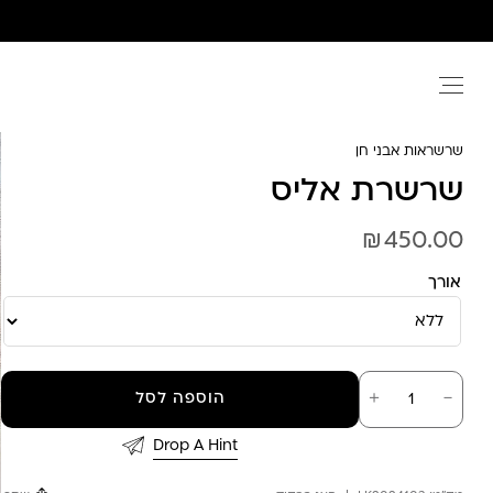
Ski
t
conten
שרשראות אבני חן
שרשרת אליס
₪
450.00
אורך
כמות
－
＋
הוספה לסל
של
שרשרת
אליס
Drop A Hint