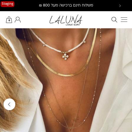
Ski
Staging
משלוח חינם ברכישה מעל 800 ₪
t
conten
חיפוש באתר
החשבון שלי
0