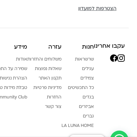
הצטרפות למועדון
עקבו אחרינו
חנות
עזרה
מידע
שרשראות
משלוחים והחזרות
אודות
עגילים
שאלות נפוצות
שמירה על התכ
צמידים
תקנון האתר
הצהרת נגישות
כל התכשיטים
מדיניות פרטיות
טבלת מידות ט
בגדים
החזרות
mmunity Club
אביזרים
צור קשר
גברים
LA LUNA HOME