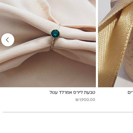
ים
טבעת ליירס אמרלד עגול
₪
1,900.00