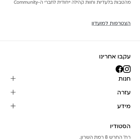
מהטבות בלעדיות וחוות קהילה ייחודית לחברי ה-Community
הצטרפות למועדון
עקבו אחרינו
חנות
שרשראות
עזרה
עגילים
משלוחים והחזרות
מידע
צמידים
שאלות נפוצות
אודות
כל התכשיטים
תקנון האתר
הסטודיו
שמירה על התכשיטים
בגדים
מדיניות פרטיות
הצהרת נגישות
אביזרים
רח׳ החרש 8 רמת השרון.