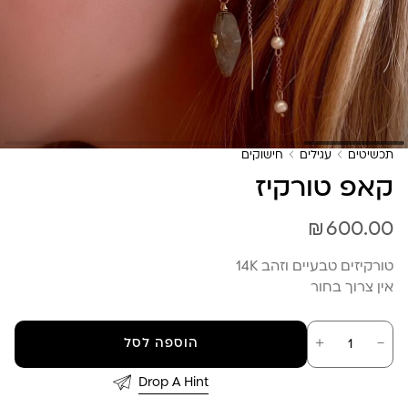
תכשיטים
עגילים
חישוקים
קאפ טורקיז
₪
600.00
טורקיזים טבעיים וזהב 14K
אין צרוך בחור
כמות
－
＋
הוספה לסל
של
קאפ
טורקיז
Drop A Hint