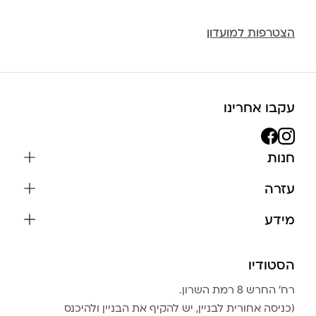
הצטרפות למועדון
עקבו אחרינו
חנות
שרשראות
עזרה
עגילים
משלוחים והחזרות
מידע
צמידים
שאלות נפוצות
אודות
כל התכשיטים
תקנון האתר
הסטודיו
שמירה על התכשיטים
בגדים
מדיניות פרטיות
הצהרת נגישות
אביזרים
רח׳ החרש 8 רמת השרון.
החזרות
טבלת מידות טבעות
(כניסה אחורית לבניין, יש להקיף את הבניין ולהיכנס
גברים