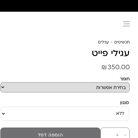
Ski
t
conten
תכשיטים
עגילים
עגילי פייט
₪
350.00
חומר
סגנון
כמות
－
＋
הוספה לסל
של