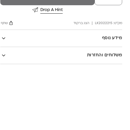
עגילי
פייט
Drop A Hint
מק"ט:
LK2022215
הצג ברקוד
שתף
Facebook
מידע נוסף
X
לה לונה
Google
משלוחים והחזרות
Pinterest
Whatsapp
שליח עד הבית- עד 7 ימי עסקים (לא כולל יום ביצוע ההזמנה)-
30 ש”ח
איסוף עצמי מהסטודיו- ללא עלות
משלוח חינם בקניה מעל 800 ש”ח
משלוחים לכל העולם באמצעות DHL בעלות של 180 ש”ח