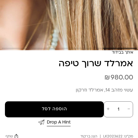
איתך בבידוד
אמרלד שרוך טיפה
₪
980.00
עשוי מזהב 14, אמרלד וזרקון
כמות
－
＋
הוספה לסל
של
אמרלד
שרוך
Drop A Hint
טיפה
מק"ט:
LK2023622
הצג ברקוד
שתף