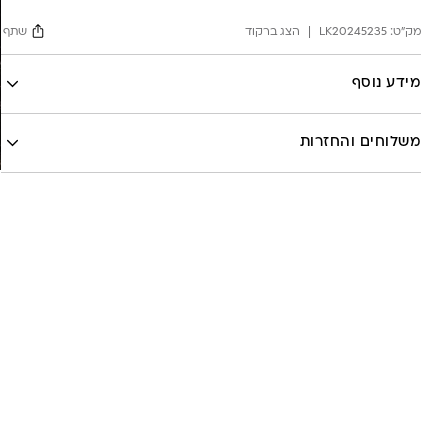
מק"ט:
LK20245235
הצג ברקוד
שתף
Facebook
מידע נוסף
X
לה לונה
Google
משלוחים והחזרות
Pinterest
Whatsapp
שליח עד הבית- עד 7 ימי עסקים (לא כולל יום ביצוע ההזמנה)-
30 ש”ח
איסוף עצמי מהסטודיו- ללא עלות
משלוח חינם בקניה מעל 800 ש”ח
משלוחים לכל העולם באמצעות DHL בעלות של 180 ש”ח