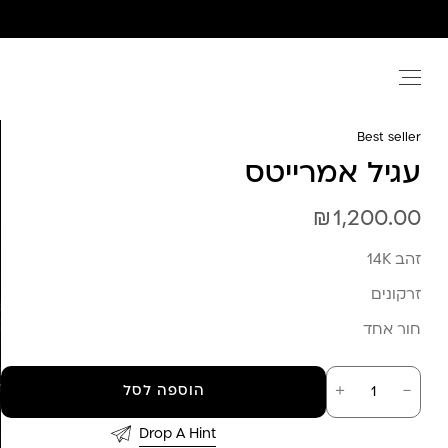
Ski
t
conten
Best seller
עגיל אמרייטס
₪
1,200.00
זהב 14K
זרקונים
חור אחד
כמות
－
＋
הוספה לסל
של
עגיל
אמרייטס
Drop A Hint