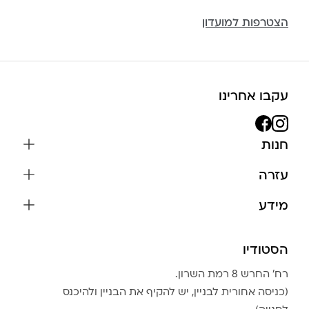
הצטרפות למועדון
עקבו אחרינו
חנות
שרשראות
עזרה
עגילים
משלוחים והחזרות
מידע
צמידים
שאלות נפוצות
אודות
כל התכשיטים
תקנון האתר
הסטודיו
שמירה על התכשיטים
בגדים
מדיניות פרטיות
הצהרת נגישות
אביזרים
רח׳ החרש 8 רמת השרון.
החזרות
טבלת מידות טבעות
(כניסה אחורית לבניין, יש להקיף את הבניין ולהיכנס
גברים
צור קשר