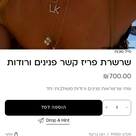
סייל סוכות
שרשרת פריז קשר פנינים ורודות
₪
700.00
שתי שרשראות פנינים ורודות משולבות יחד
כמות
－
＋
הוספה לסל
של
שרשרת
פריז
Drop A Hint
קשר
פנינים
מק"ט:
91053
הצג ברקוד
שתף
ורודות