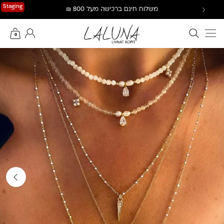
Ski
Staging
משלוח חינם ברכישה מעל 800 ₪
t
conten
חיפוש באתר
החשבון שלי
0