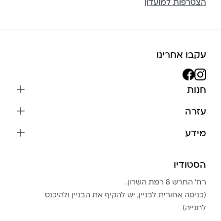
הצטרפות למועדון
עקבו אחרינו
חנות
שרשראות
עזרה
עגילים
משלוחים והחזרות
מידע
צמידים
שאלות נפוצות
אודות
כל התכשיטים
תקנון האתר
הסטודיו
שמירה על התכשיטים
בגדים
מדיניות פרטיות
הצהרת נגישות
אביזרים
רח׳ החרש 8 רמת השרון.
החזרות
טבלת מידות טבעות
(כניסה אחורית לבניין, יש להקיף את הבניין ולהיכנס
גברים
צור קשר
לחנייה)
Community Club
LA LUNA HOME