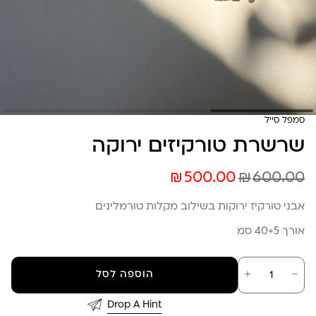
סמפל סייל
שרשרת טורקיזים ירוקה
₪
₪
500.00
600.00
אבני טורקיז ירוקות בשילוב מקלות טורמלינים
אורך 40+5 סמ
כמות
－
＋
הוספה לסל
של
שרשרת
טורקיזים
Drop A Hint
ירוקה