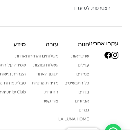
הצטרפות למועדון
עקבו אחרינו
חנות
עזרה
מידע
שרשראות
משלוחים והחזרות
אודות
עגילים
שאלות נפוצות
שמירה על התכ
צמידים
תקנון האתר
הצהרת נגישות
כל התכשיטים
מדיניות פרטיות
טבלת מידות ט
בגדים
החזרות
mmunity Club
אביזרים
צור קשר
גברים
LA LUNA HOME