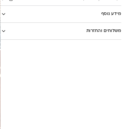
Facebook
מידע נוסף
X
לה לונה
Google
משלוחים והחזרות
Pinterest
Whatsapp
שליח עד הבית- עד 7 ימי עסקים (לא כולל יום ביצוע ההזמנה)-
30 ש”ח
איסוף עצמי מהסטודיו- ללא עלות
משלוח חינם בקניה מעל 800 ש”ח
משלוחים לכל העולם באמצעות DHL בעלות של 180 ש”ח