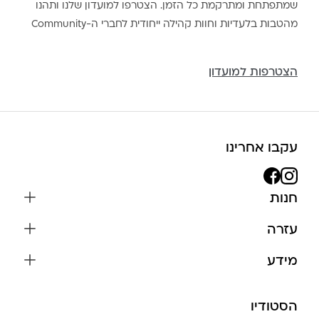
שמתפתחת ומתרקמת כל הזמן. הצטרפו למועדון שלנו ותהנו
מהטבות בלעדיות וחוות קהילה ייחודית לחברי ה-Community
הצטרפות למועדון
עקבו אחרינו
חנות
שרשראות
עזרה
עגילים
משלוחים והחזרות
מידע
צמידים
שאלות נפוצות
אודות
כל התכשיטים
תקנון האתר
הסטודיו
שמירה על התכשיטים
בגדים
מדיניות פרטיות