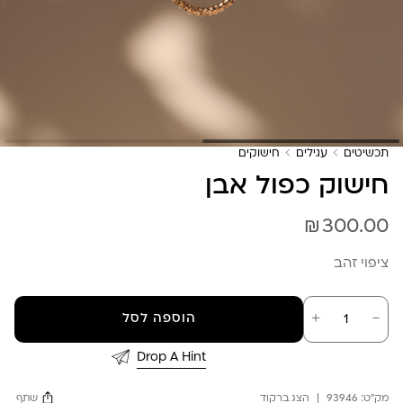
תכשיטים
עגילים
חישוקים
חישוק כפול אבן
₪
300.00
ציפוי זהב
כמות
－
＋
הוספה לסל
של
חישוק
כפול
Drop A Hint
אבן
מק"ט:
93946
הצג ברקוד
שתף