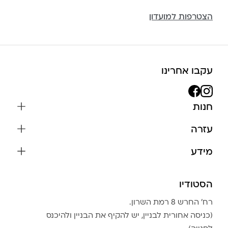
הצטרפות למועדון
עקבו אחרינו
חנות
שרשראות
עזרה
עגילים
משלוחים והחזרות
מידע
צמידים
שאלות נפוצות
אודות
כל התכשיטים
תקנון האתר
הסטודיו
שמירה על התכשיטים
בגדים
מדיניות פרטיות
הצהרת נגישות
אביזרים
רח׳ החרש 8 רמת השרון.
החזרות
טבלת מידות טבעות
(כניסה אחורית לבניין, יש להקיף את הבניין ולהיכנס
גברים
צור קשר