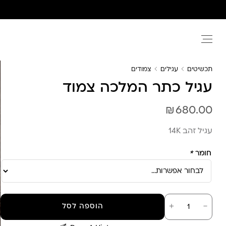
Ski
t
conten
תכשיטים
עגילים
צמודים
עגיל כתר המלכה צמוד
₪
680.00
עגיל זהב 14K
חומר
*
כמות
－
＋
הוספה לסל
של
עגיל
כתר