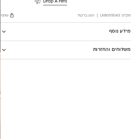
Drop A Hint
המלכה
צמוד
מק"ט:
LK8005043
הצג ברקוד
שתף
Facebook
מידע נוסף
X
לה לונה
Google
משלוחים והחזרות
Pinterest
Whatsapp
שליח עד הבית- עד 7 ימי עסקים (לא כולל יום ביצוע ההזמנה)-
30 ש”ח
איסוף עצמי מהסטודיו- ללא עלות
משלוח חינם בקניה מעל 800 ש”ח
משלוחים לכל העולם באמצעות DHL בעלות של 180 ש”ח