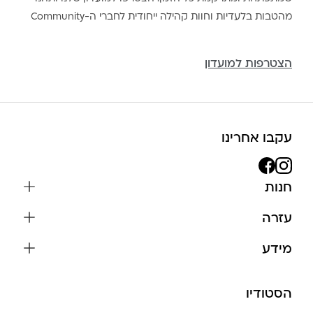
מהטבות בלעדיות וחוות קהילה ייחודית לחברי ה-Community
הצטרפות למועדון
עקבו אחרינו
חנות
שרשראות
עזרה
עגילים
משלוחים והחזרות
מידע
צמידים
שאלות נפוצות
אודות
כל התכשיטים
תקנון האתר
הסטודיו
שמירה על התכשיטים
בגדים
מדיניות פרטיות