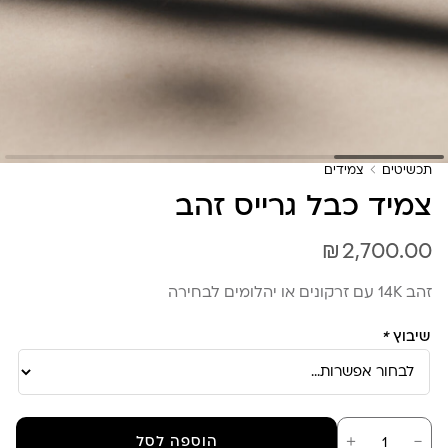
תכשיטים
צמידים
צמיד כבל גרייס זהב
₪
2,700.00
זהב 14K עם זרקונים או יהלומים לבחירה
שיבוץ
*
כמות
－
＋
הוספה לסל
של