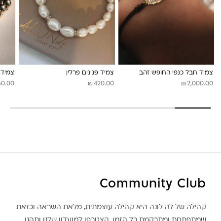
צמיד חבל כנפי החופש זהב
צמיד פנינים פרלין
צמיד ל
₪
₪
50.00
420.00
2,000.00
Community Club
קהילה של לה לונה היא קהילה עוצמתית, מלאת השראה וכזאת
שמתפתחת ומתרקמת כל הזמן. הצטרפו למועדון שלנו ותהנו