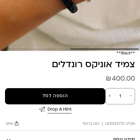
**Black**
צמיד אוניקס רונדלים
₪
400.00
כמות
－
＋
הוספה לסל
של
צמיד
אוניקס
Drop A Hint
רונדלים
מק"ט:
LK2023772
הצג ברקוד
שתף
Facebook
מידע נוסף