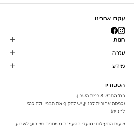
עקבו אחרינו
חנות
שרשראות
עזרה
עגילים
משלוחים והחזרות
מידע
צמידים
שאלות נפוצות
אודות
כל התכשיטים
תקנון האתר
הסטודיו
שמירה על התכשיטים
בגדים
מדיניות פרטיות
הצהרת נגישות
אביזרים
רח׳ החרש 8 רמת השרון.
החזרות
טבלת מידות טבעות
(כניסה אחורית לבניין, יש להקיף את הבניין ולהיכנס
גברים
צור קשר
לחנייה)
Community Club
LA LUNA HOME
שעות הפעילות: מועדי הפעילות משתנים משבוע לשבוע.