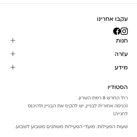
עקבו אחרינו
חנות
שרשראות
עזרה
עגילים
משלוחים והחזרות
מידע
צמידים
שאלות נפוצות
אודות
כל התכשיטים
תקנון האתר
הסטודיו
שמירה על התכשיטים
בגדים
מדיניות פרטיות
הצהרת נגישות
אביזרים
רח׳ החרש 8 רמת השרון.
החזרות
טבלת מידות טבעות
(כניסה אחורית לבניין, יש להקיף את הבניין ולהיכנס
גברים
צור קשר
לחנייה)
Community Club
LA LUNA HOME
שעות הפעילות: מועדי הפעילות משתנים משבוע לשבוע.