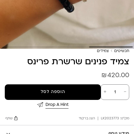
תכשיטים
צמידים
צמיד פנינים שרשרת פרינס
₪
420.00
כמות
－
＋
הוספה לסל
של
צמיד
פנינים
Drop A Hint
שרשרת
פרינס
מק"ט:
LK2023773
הצג ברקוד
שתף
Facebook
מידע נוסף