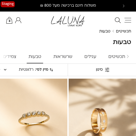
Ski
Staging
משלוח חינם ברכישה מעל 800 ₪
t
conten
חיפוש באתר
החשבון שלי
0
תכשיטים
טבעות
טבעות
תכשיטים
עגילים
שרשראות
טבעות
צמידים
מיין לפי:
רלוונטיות
סינון