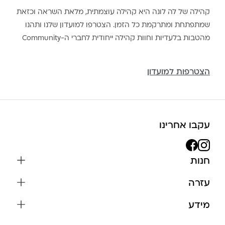
קהילה של לה לונה היא קהילה עוצמתית, מלאת השראה וכזאת
שמתפתחת ומתרקמת כל הזמן. הצטרפו למועדון שלנו ותהנו
מהטבות בלעדיות וחוות קהילה ייחודית לחברי ה-Community
הצטרפות למועדון
עקבו אחרינו
חנות
שרשראות
עזרה
עגילים
משלוחים והחזרות
מידע
צמידים
שאלות נפוצות
אודות
כל התכשיטים