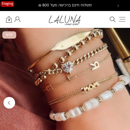
Ski
Staging
משלוח חינם ברכישה מעל 800 ₪
t
conten
חיפוש באתר
החשבון שלי
0
חדש