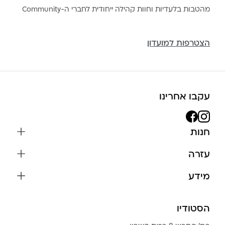
מהטבות בלעדיות וחוות קהילה ייחודית לחברי ה-Community
הצטרפות למועדון
עקבו אחרינו
חנות
שרשראות
עזרה
עגילים
משלוחים והחזרות
מידע
צמידים
שאלות נפוצות
אודות
כל התכשיטים
תקנון האתר
הסטודיו
שמירה על התכשיטים
בגדים
מדיניות פרטיות
הצהרת נגישות