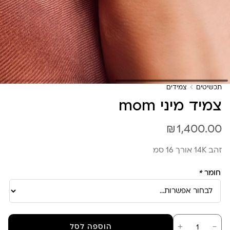
תכשיטים
צמידים
צמיד מיני mom
₪
1,400.00
זהב 14K אורך 16 סמ
חומר
*
כמות
－
＋
הוספה לסל
של