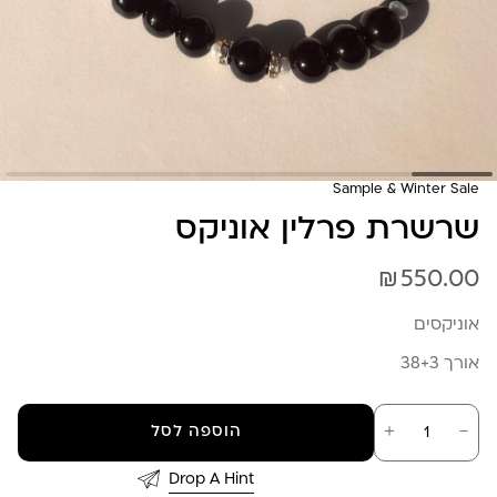
Sample & Winter Sale
שרשרת פרלין אוניקס
₪
550.00
אוניקסים
אורך 38+3
כמות
－
＋
הוספה לסל
של
שרשרת
פרלין
Drop A Hint
אוניקס