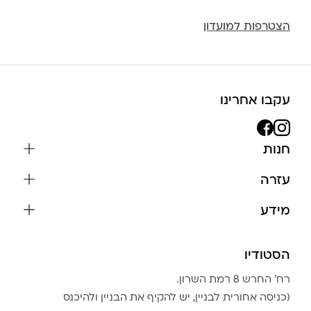
הצטרפות למועדון
עקבו אחרינו
חנות
שרשראות
עזרה
עגילים
משלוחים והחזרות
מידע
צמידים
שאלות נפוצות
אודות
כל התכשיטים
תקנון האתר
הסטודיו
שמירה על התכשיטים
בגדים
מדיניות פרטיות
הצהרת נגישות
אביזרים
רח׳ החרש 8 רמת השרון.
החזרות
טבלת מידות טבעות
(כניסה אחורית לבניין, יש להקיף את הבניין ולהיכנס
גברים
צור קשר