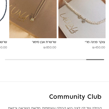
צוקר פנינה מרי
שרשרת אבן סימור
שרשרת
₪
₪
50.00
850.00
450.00
Community Club
קהילה של לה לונה היא קהילה עוצמתית, מלאת השראה וכזאת