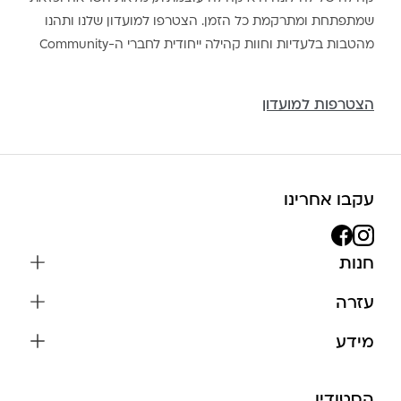
שמתפתחת ומתרקמת כל הזמן. הצטרפו למועדון שלנו ותהנו
מהטבות בלעדיות וחוות קהילה ייחודית לחברי ה-Community
הצטרפות למועדון
עקבו אחרינו
חנות
שרשראות
עזרה
עגילים
משלוחים והחזרות
מידע
צמידים
שאלות נפוצות
אודות
כל התכשיטים
תקנון האתר
הסטודיו
שמירה על התכשיטים