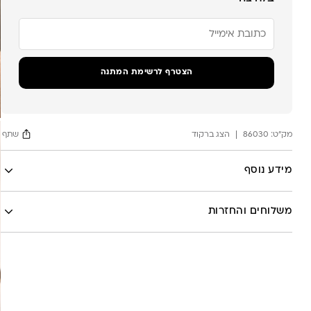
הזן
את
כתובת
הדוא"ל
שלך
הצטרף לרשימת המתנה
כדי
להצטרף
לרשימת
ההמתנה
מק"ט:
עבור
86030
הצג ברקוד
שתף
מוצר
זה
Facebook
מידע נוסף
X
לה לונה
Google
משלוחים והחזרות
Pinterest
Whatsapp
שליח עד הבית- עד 7 ימי עסקים (לא כולל יום ביצוע ההזמנה)-
30 ש”ח
איסוף עצמי מהסטודיו- ללא עלות
משלוח חינם בקניה מעל 800 ש”ח