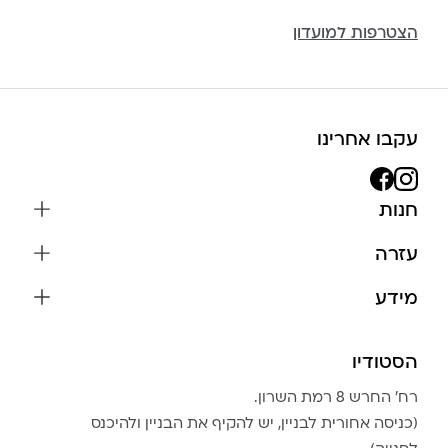
הצטרפות למועדון
עקבו אחרינו
חנות
שרשראות
עזרה
עגילים
משלוחים והחזרות
מידע
צמידים
שאלות נפוצות
אודות
כל התכשיטים
תקנון האתר
הסטודיו
שמירה על התכשיטים
בגדים
מדיניות פרטיות
הצהרת נגישות
אביזרים
רח׳ החרש 8 רמת השרון.
החזרות
טבלת מידות טבעות
(כניסה אחורית לבניין, יש להקיף את הבניין ולהיכנס
גברים
צור קשר