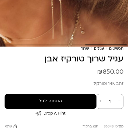
תכשיטים
עגילים
שרוך
עגיל שרוך טורקיז אבן
₪
850.00
זהב 14K וטורקיז
כמות
－
＋
הוספה לסל
של
עגיל
שרוך
Drop A Hint
טורקיז
אבן
מק"ט:
86348
הצג ברקוד
שתף