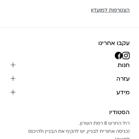
הצטרפות למועדון
עקבו אחרינו
חנות
שרשראות
עזרה
עגילים
משלוחים והחזרות
מידע
צמידים
שאלות נפוצות
אודות
כל התכשיטים
תקנון האתר
הסטודיו
שמירה על התכשיטים
בגדים
מדיניות פרטיות
הצהרת נגישות
אביזרים
רח׳ החרש 8 רמת השרון.
החזרות
טבלת מידות טבעות
(כניסה אחורית לבניין, יש להקיף את הבניין ולהיכנס
גברים
צור קשר