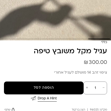
כללי
עגיל מקל משובץ טיפה
₪
300.00
ציפוי זהב 14 מושלם לעגיל אחורי
כמות
－
＋
הוספה לסל
של
עגיל
מקל
Drop A Hint
משובץ
טיפה
מק"ט:
96025
הצג ברקוד
שתף