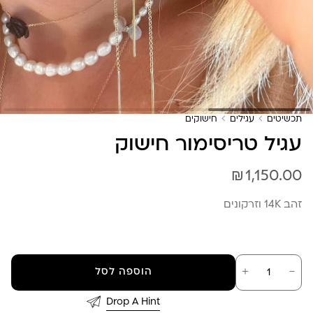
תכשיטים
עגילים
חישוקים
עגיל טריסימור חישוק
₪
1,150.00
זהב 14K וזרקונים
כמות
－
＋
הוספה לסל
של
עגיל
טריסימור
Drop A Hint
חישוק