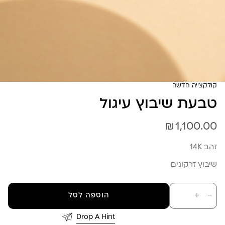
קולקצייה חדשה
טבעת שיבוץ עיגול
₪
1,100.00
זהב 14K
שיבוץ זרקונים
כמות
－
＋
הוספה לסל
של
טבעת
שיבוץ
Drop A Hint
עיגול