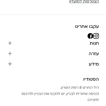
הצטרפות למועדון
עקבו אחרינו
חנות
שרשראות
עזרה
עגילים
משלוחים והחזרות
מידע
צמידים
שאלות נפוצות
אודות
כל התכשיטים
תקנון האתר
הסטודיו
שמירה על התכשיטים
בגדים
מדיניות פרטיות
הצהרת נגישות
אביזרים
רח׳ החרש 8 רמת השרון.
החזרות
טבלת מידות טבעות
(כניסה אחורית לבניין, יש להקיף את הבניין ולהיכנס
גברים
צור קשר
לחנייה)
Community Club
LA LUNA HOME