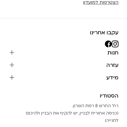
הצטרפות למועדון
עקבו אחרינו
חנות
שרשראות
עזרה
עגילים
משלוחים והחזרות
מידע
צמידים
שאלות נפוצות
אודות
כל התכשיטים
תקנון האתר
הסטודיו
שמירה על התכשיטים
בגדים
מדיניות פרטיות
הצהרת נגישות
אביזרים
רח׳ החרש 8 רמת השרון.
החזרות
טבלת מידות טבעות
(כניסה אחורית לבניין, יש להקיף את הבניין ולהיכנס
גברים
צור קשר
לחנייה)
Community Club
LA LUNA HOME