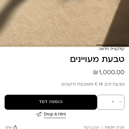
קולקצייה חדשה
טבעת מעויינים
₪
1,000.00
טבעת זהב 14 K משובצת זרקונים
כמות
－
＋
הוספה לסל
של
טבעת
מעויינים
Drop A Hint
מק"ט:
95639
הצג ברקוד
שתף