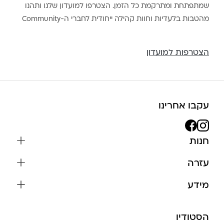
שמתפתחת ומתרקמת כל הזמן. הצטרפו למועדון שלנו ותהנו
מהטבות בלעדיות וחוות קהילה ייחודית לחברי ה-Community
הצטרפות למועדון
עקבו אחרינו
חנות
שרשראות
עזרה
עגילים
משלוחים והחזרות
מידע
צמידים
שאלות נפוצות
אודות
כל התכשיטים
תקנון האתר
הסטודיו
שמירה על התכשיטים
בגדים