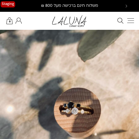
Ski
Staging
משלוח חינם ברכישה מעל 800 ₪
t
conten
חיפוש באתר
החשבון שלי
0