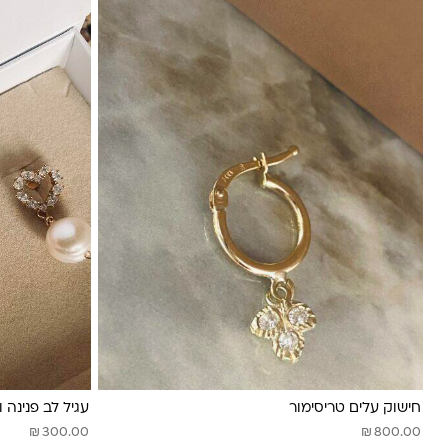
חישוק עלים טריסימור
עגיל לב פנינה ו
₪
₪
300.00
800.00