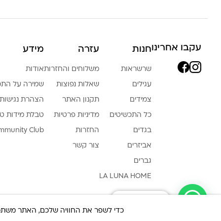
עקבו אחרינו
חנות
עזרה
מידע
שרשראות
משלוחים והחזרות
אודות
עגילים
שאלות נפוצות
שמירה על התכ
צמידים
תקנון האתר
הצהרת נגישות
כל התכשיטים
מדיניות פרטיות
טבלת מידות ט
בגדים
החזרות
mmunity Club
אביזרים
צור קשר
גברים
LA LUNA HOME
צריכה עזרה ?
כדי לשפר את החוויה שלכם, האתר משתמש ב-Cookies, גם מצדדים שלישיים. על ידי המשך גלישה באת