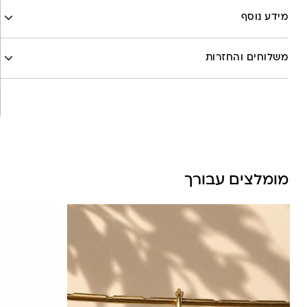
Google
מידע נוסף
Pinterest
Whatsapp
לה לונה
משלוחים והחזרות
שליח עד הבית- עד 7 ימי עסקים (לא כולל יום ביצוע ההזמנה)-
30 ש”ח
איסוף עצמי מהסטודיו- ללא עלות
משלוח חינם בקניה מעל 800 ש”ח
משלוחים לכל העולם באמצעות DHL בעלות של 180 ש”ח
מומלצים עבורך