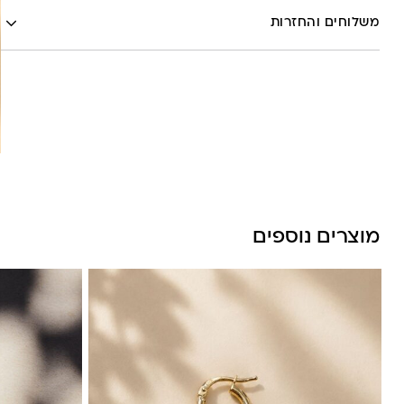
לה לונה
Google
משלוחים והחזרות
Pinterest
Whatsapp
שליח עד הבית- עד 7 ימי עסקים (לא כולל יום ביצוע ההזמנה)-
30 ש”ח
איסוף עצמי מהסטודיו- ללא עלות
משלוח חינם בקניה מעל 800 ש”ח
משלוחים לכל העולם באמצעות DHL בעלות של 180 ש”ח
מוצרים נוספים
לונה מיה