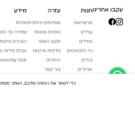
עקבו אחרינו
חנות
עזרה
מידע
שרשראות
משלוחים והחזרות
אודות
עגילים
שאלות נפוצות
שמירה על התכ
צמידים
תקנון האתר
הצהרת נגישות
כל התכשיטים
מדיניות פרטיות
טבלת מידות ט
בגדים
החזרות
mmunity Club
אביזרים
צור קשר
צריכה עזרה ?
גברים
כדי לשפר את החוויה שלכם, האתר משתמש ב-Cookies, גם מצדדים שלישיים. על ידי המשך גלישה באת
LA LUNA HOME