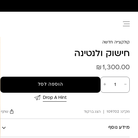
Ski
t
conten
קולקצייה חדשה
חישוק ולנטינה
₪
1,300.00
כמות
－
＋
הוספה לסל
של
חישוק
ולנטינה
Drop A Hint
מק"ט:
109702
הצג ברקוד
שתף
Facebook
מידע נוסף
X