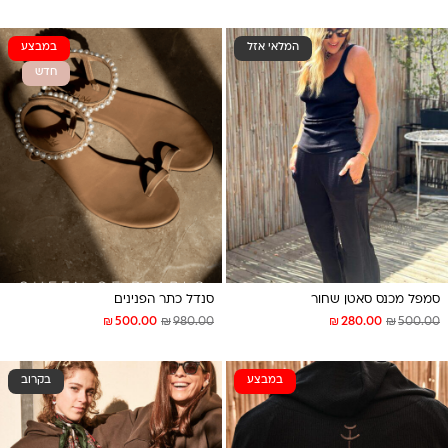
המלאי אזל
במבצע
חדש
סמפל מכנס סאטן שחור
סנדל כתר הפנינים
₪
₪
₪
₪
500.00
980.00
280.00
500.00
במבצע
בקרוב