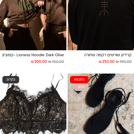
קרדיגן שורשים רקמה שחורה
Lioness Hoodie Dark Olive -קפוצ׳ון
₪
₪
₪
₪
200.00
450.00
250.00
490.00
במבצע
בקרוב
חדש