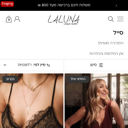
Ski
Staging
משלוח חינם ברכישה מעל 800 ₪
t
conten
חיפוש באתר
החשבון שלי
0
סייל
המכירה סופית!
אין החלפות והחזרות
מיין לפי:
רלוונטיות
סינון
המלאי אזל
בקרוב