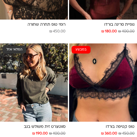
גופיית סריגה בורדו
רומי טופ תחרה שחורה
₪
₪
₪
450.00
180.00
400.00
במבצע
המלאי אזל
טופ קטיפה בורדו
סווטצרט זית משולש בגב
₪
₪
₪
₪
190.00
400.00
360.00
450.00