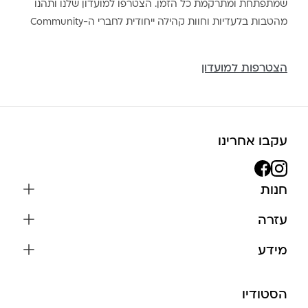
שמתפתחת ומתרקמת כל הזמן. הצטרפו למועדון שלנו ותהנו
מהטבות בלעדיות וחוות קהילה ייחודית לחברי ה-Community
הצטרפות למועדון
עקבו אחרינו
חנות
שרשראות
עזרה
עגילים
משלוחים והחזרות
מידע
צמידים
שאלות נפוצות
אודות
כל התכשיטים
תקנון האתר
הסטודיו
שמירה על התכשיטים
בגדים
מדיניות פרטיות