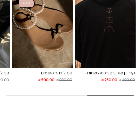
חדש
לונה מיה
קרדיגן שורשים רקמה שחורה
סנדל כתר הפנינים
סנדלי Givany שחו
₪
₪
₪
₪
90.00
500.00
980.00
250.00
490.00