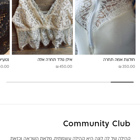
לונה מיה
חולצת אמה תחרה
אילן גולד תחרה אלה
נטעיי
₪
₪
50.00
450.00
350.00
Community Club
קהילה של לה לונה היא קהילה עוצמתית, מלאת השראה וכזאת