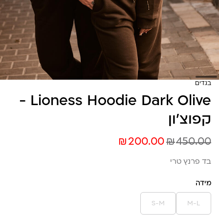
בגדים
Lioness Hoodie Dark Olive -
קפוצ׳ון
₪
₪
200.00
450.00
בד פרנץ טרי
מידה
S-M
M-L