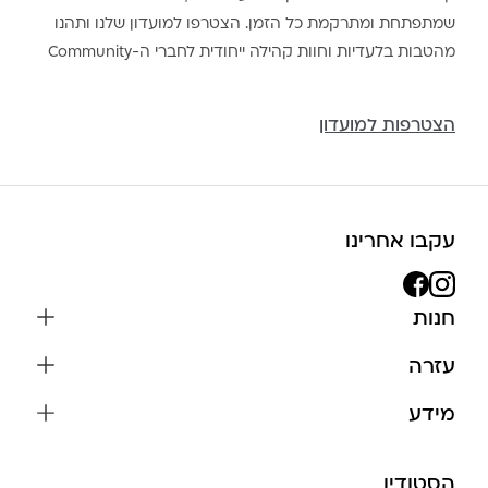
שמתפתחת ומתרקמת כל הזמן. הצטרפו למועדון שלנו ותהנו
מהטבות בלעדיות וחוות קהילה ייחודית לחברי ה-Community
הצטרפות למועדון
עקבו אחרינו
חנות
שרשראות
עזרה
עגילים
משלוחים והחזרות
מידע
צמידים
שאלות נפוצות
אודות
כל התכשיטים
תקנון האתר
הסטודיו
שמירה על התכשיטים