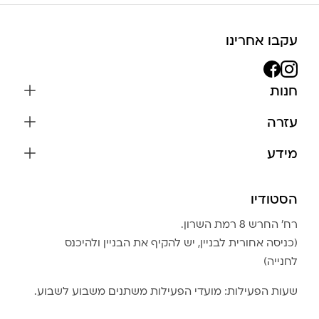
עקבו אחרינו
חנות
שרשראות
עזרה
עגילים
משלוחים והחזרות
מידע
צמידים
שאלות נפוצות
אודות
כל התכשיטים
תקנון האתר
הסטודיו
שמירה על התכשיטים
בגדים
מדיניות פרטיות
הצהרת נגישות
אביזרים
רח׳ החרש 8 רמת השרון.
החזרות
טבלת מידות טבעות
(כניסה אחורית לבניין, יש להקיף את הבניין ולהיכנס
גברים
צור קשר
לחנייה)
Community Club
LA LUNA HOME
שעות הפעילות: מועדי הפעילות משתנים משבוע לשבוע.