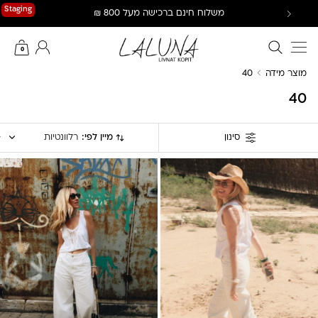
Ski
Staging
משלוח חינם ברכישה מעל 800 ₪
t
conten
חיפוש באתר
החשבון שלי
0
מוצר מידה
40
40
מיין לפי:
רלוונטיות
סינון