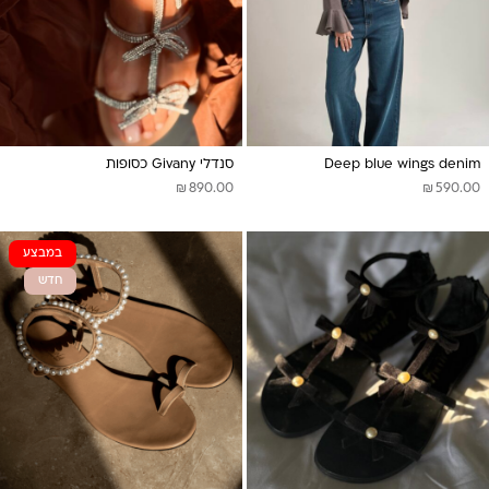
Deep blue wings denim
סנדלי Givany כסופות
₪
₪
890.00
590.00
במבצע
חדש