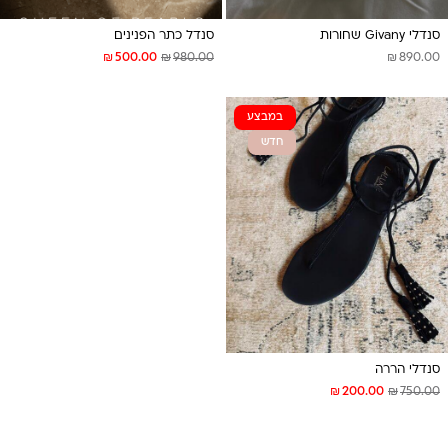
סנדלי Givany שחורות
סנדל כתר הפנינים
₪
₪
₪
500.00
980.00
890.00
במבצע
חדש
סנדלי הררה
₪
₪
200.00
750.00