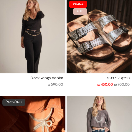
במבצע
חדש
כפכף לני כסף
Black wings denim
₪
₪
₪
590.00
450.00
700.00
המלאי אזל