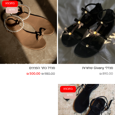
במבצע
חדש
סנדלי Givany שחורות
סנדל כתר הפנינים
₪
₪
₪
500.00
980.00
890.00
במבצע
חדש