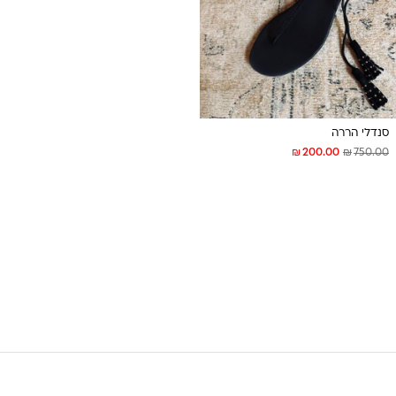
סנדלי הררה
₪
₪
200.00
750.00