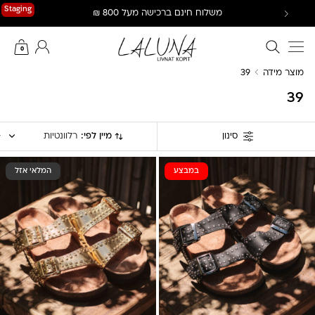
Ski
Staging
משלוח חינם ברכישה מעל 800 ₪
t
conten
חיפוש באתר
החשבון שלי
0
מוצר מידה
39
39
מיין לפי:
רלוונטיות
סינון
במבצע
המלאי אזל