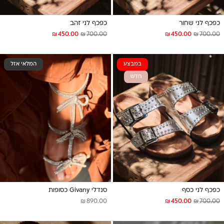
כפכף לני שחור
כפכף לני זהב
₪
₪
₪
₪
450.00
700.00
450.00
700.00
במבצע
המלאי אזל
חדש
כפכף לני כסף
סנדלי Givany כסופות
₪
₪
₪
890.00
450.00
700.00