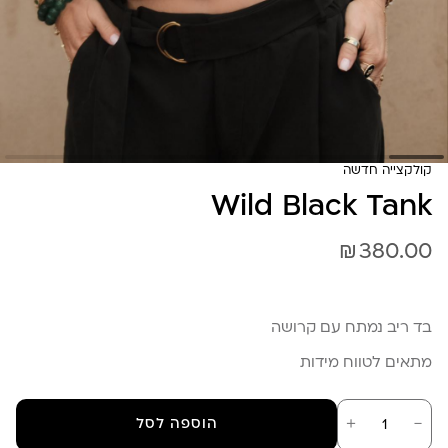
קולקצייה חדשה
Wild Black Tank
₪
380.00
בד ריב נמתח עם קרושה
מתאים לטווח מידות
כמות
－
＋
הוספה לסל
של
Wild