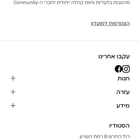
מהטבות בלעדיות וחוות קהילה ייחודית לחברי ה-Community
הצטרפות למועדון
עקבו אחרינו
חנות
שרשראות
עזרה
עגילים
משלוחים והחזרות
מידע
צמידים
שאלות נפוצות
אודות
כל התכשיטים
תקנון האתר
הסטודיו
שמירה על התכשיטים
בגדים
מדיניות פרטיות
הצהרת נגישות
אביזרים
רח׳ החרש 8 רמת השרון.