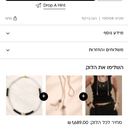
Black
Drop A Hint
Tank
מק"ט:
130108
הצג ברקוד
שתף
Facebook
מידע נוסף
X
לה לונה
Google
משלוחים והחזרות
Pinterest
Whatsapp
השלימו את הלוק
שליח עד הבית- עד 7 ימי עסקים (לא כולל יום ביצוע ההזמנה)-
30 ש”ח
איסוף עצמי מהסטודיו- ללא עלות
משלוח חינם בקניה מעל 800 ש”ח
משלוחים לכל העולם באמצעות DHL בעלות של 180 ש”ח
+
+
₪
מחיר לכל הלוק:
1,689.00