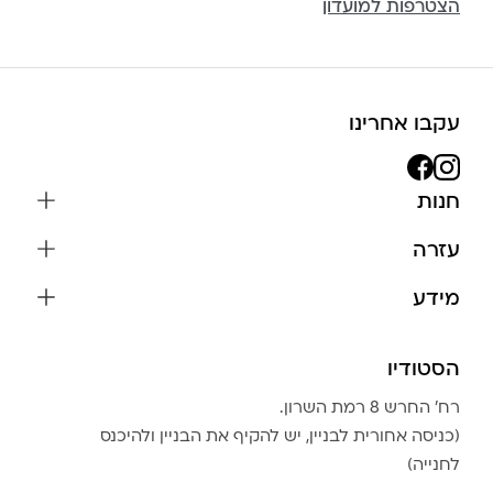
הצטרפות למועדון
עקבו אחרינו
חנות
שרשראות
עזרה
עגילים
משלוחים והחזרות
מידע
צמידים
שאלות נפוצות
אודות
כל התכשיטים
תקנון האתר
הסטודיו
שמירה על התכשיטים
בגדים
מדיניות פרטיות
הצהרת נגישות
אביזרים
רח׳ החרש 8 רמת השרון.
החזרות
טבלת מידות טבעות
(כניסה אחורית לבניין, יש להקיף את הבניין ולהיכנס
גברים
צור קשר
לחנייה)
Community Club
LA LUNA HOME