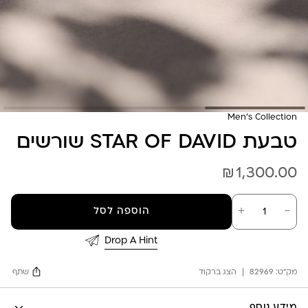
Men's Collection
טבעת STAR OF DAVID שורשים
₪
1,300.00
כמות
－
＋
הוספה לסל
של
טבעת
STAR
Drop A Hint
OF
DAVID
מק"ט:
82969
הצג ברקוד
שתף
שורשים
Facebook
מידע נוסף