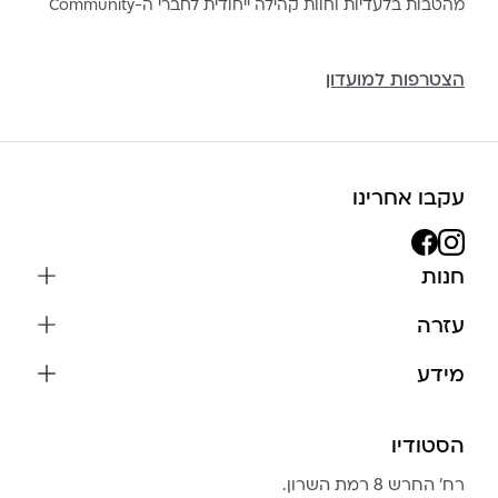
מהטבות בלעדיות וחוות קהילה ייחודית לחברי ה-Community
הצטרפות למועדון
עקבו אחרינו
חנות
שרשראות
עזרה
עגילים
משלוחים והחזרות
מידע
צמידים
שאלות נפוצות
אודות
כל התכשיטים
תקנון האתר
הסטודיו
שמירה על התכשיטים
בגדים
מדיניות פרטיות
הצהרת נגישות
אביזרים
רח׳ החרש 8 רמת השרון.