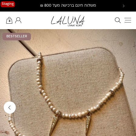
Ski
Staging
משלוח חינם ברכישה מעל 800 ₪
t
conten
חיפוש באתר
החשבון שלי
0
BESTSELLER