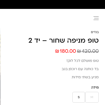
Ski
t
conten
בגדים
טופ מניפה שחור – יד 2
₪
₪
180.00
420.00
טופ מושלם לכל לוק!
בד כותנה עם רוכסן בגב
מגיע בשתי מידות
מידה
S
M