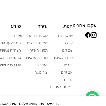
עקבו אחרינו
חנות
עזרה
מידע
שרשראות
משלוחים והחזרות
אודות
עגילים
שאלות נפוצות
שמירה על התכ
צמידים
תקנון האתר
הצהרת נגישות
כל התכשיטים
מדיניות פרטיות
טבלת מידות ט
בגדים
החזרות
mmunity Club
אביזרים
צור קשר
גברים
LA LUNA HOME
צריכה עזרה ?
כדי לשפר את החוויה שלכם, האתר משתמש ב-Cookies, גם מצדדים שלישיים. על ידי המשך גלישה באת