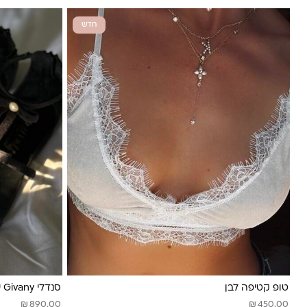
חדש
טופ קטיפה לבן
סנדלי Givany שחורות
₪
₪
890.00
450.00