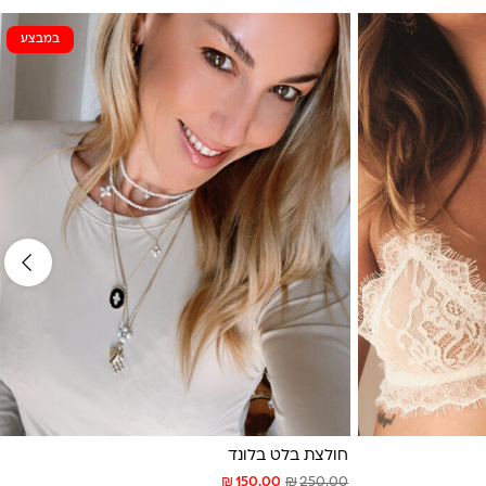
במבצע
חולצת בלט בלונד
₪
₪
150.00
250.00